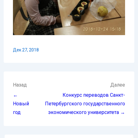
Дек 27, 2018
Навигация
Назад
Далее
по
←
Конкурс переводов Санкт-
записям
Новый
Петербургского государственного
год
экономического университета →