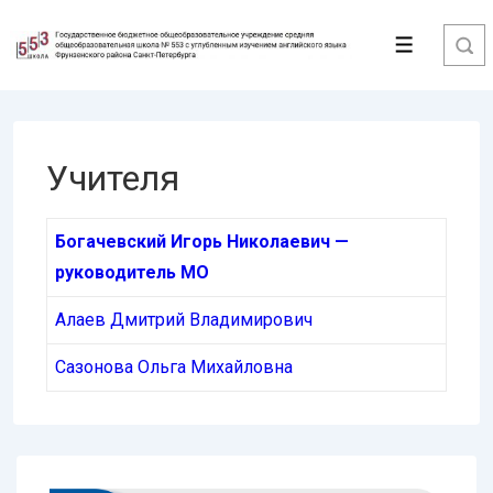
↓
Перейти
Меню
к
основному
содержимому
Учителя
Богачевский Игорь Николаевич —
руководитель МО
Алаев Дмитрий Владимирович
Сазонова Ольга Михайловна