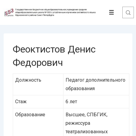
↓
Перейти
Меню
к
основному
содержимому
Феоктистов Денис
Федорович
Должность
Педагог дополнительного
образования
Стаж
6 лет
Образование
Высшее, СПБГИК,
режиссура
театрализованных