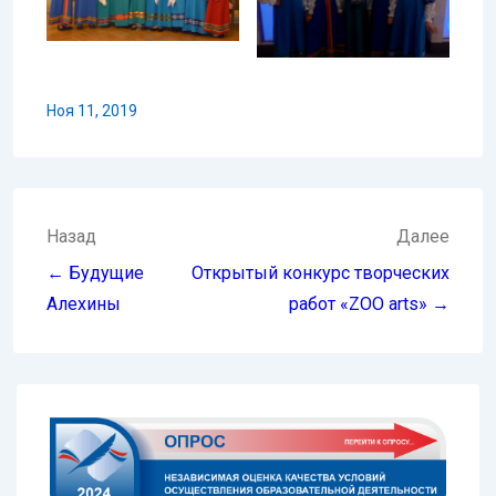
Ноя 11, 2019
Навигация
Назад
Далее
по
← Будущие
Открытый конкурс творческих
записям
Алехины
работ «ZOO arts» →