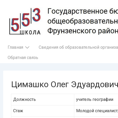
↓
Перейти
к
основному
содержимому
Основная
Главная
Сведения об образовательной организ
навигация
Обратная связь
Цимашко Олег Эдуардови
Должность
учитель географии
Стаж
Молодой специалист,