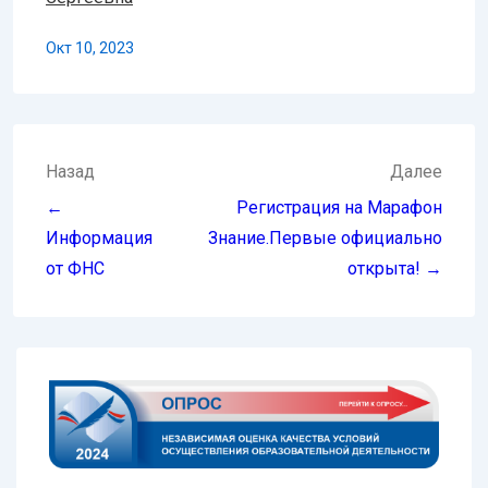
Окт 10, 2023
Навигация
Назад
Далее
по
←
Регистрация на Марафон
записям
Информация
Знание.Первые официально
от ФНС
открыта! →