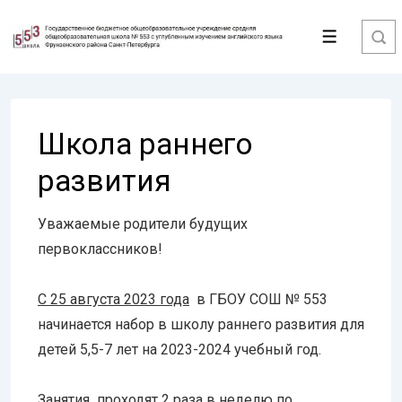
↓
Перейти
Меню
к
основному
содержимому
Школа раннего
развития
Уважаемые родители будущих
первоклассников!
С 25 августа 2023 года
в ГБОУ СОШ № 553
начинается набор в школу раннего развития для
детей 5,5-7 лет на 2023-2024 учебный год.
Занятия проходят 2 раза в неделю по