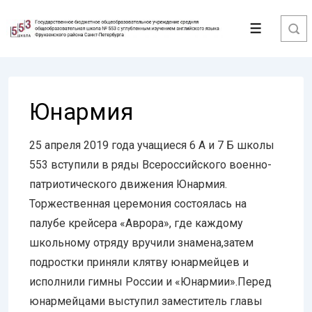
↓
Перейти
Меню
к
основному
содержимому
Юнармия
25 апреля 2019 года учащиеся 6 А и 7 Б школы
553 вступили в ряды Всероссийского военно-
патриотического движения Юнармия.
Торжественная церемония состоялась на
палубе крейсера «Аврора», где каждому
школьному отряду вручили знамена,затем
подростки приняли клятву юнармейцев и
исполнили гимны России и «Юнармии».Перед
юнармейцами выступил заместитель главы