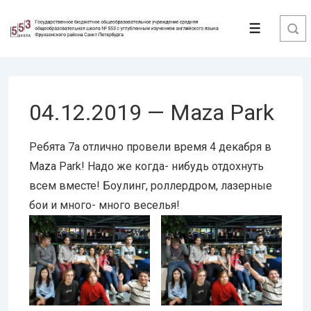
↓
Перейти
Меню
к
основному
содержимому
04.12.2019 — Maza Park
Ребята 7а отлично провели время 4 декабря в
Maza Park! Надо же когда- нибудь отдохнуть
всем вместе! Боулинг, роллердром, лазерные
бои и много- много веселья!