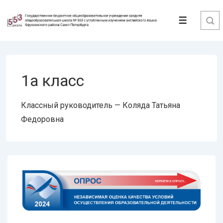
↓
Перейти
Меню
к
основному
содержимому
1а класс
Классный руководитель — Коляда Татьяна
Федоровна