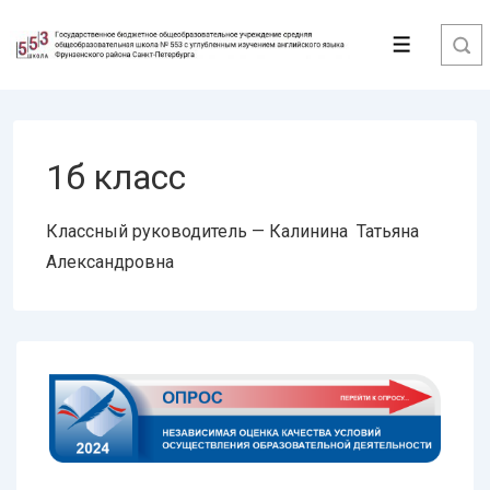
↓
Перейти
Меню
к
основному
содержимому
1б класс
Классный руководитель — Калинина Татьяна
Александровна