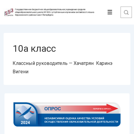
↓
Перейти
Меню
к
основному
содержимому
10а класс
Классный руководитель — Хачатрян Каринэ
Вигени