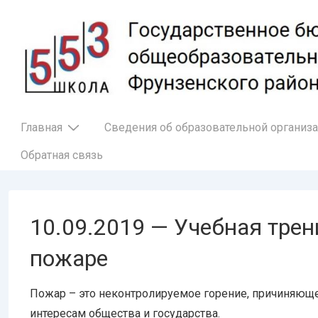
↓
Перейти
к
основному
содержимому
Основная
Главная
Сведения об образовательной организ
навигация
Обратная связь
10.09.2019 — Учебная трен
пожаре
Пожар – это неконтролируемое горение, причиняющ
интересам общества и государства.