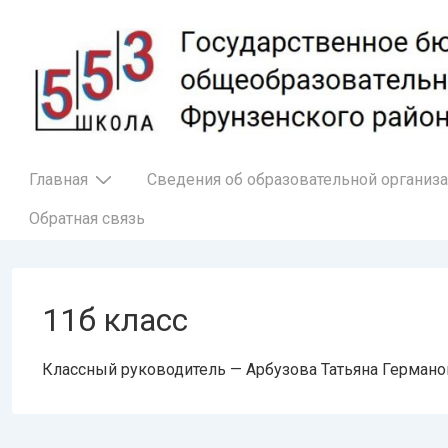
↓
Перейти
к
основному
содержимому
Основная
Главная
Сведения об образовательной организ
навигация
Обратная связь
11б класс
Классный руководитель — Арбузова Татьяна Германо