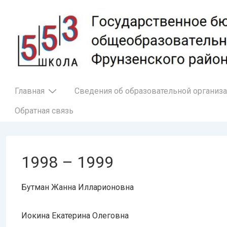
↓
Перейти
к
основному
содержимому
Основная
Главная
Сведения об образовательной организ
навигация
Обратная связь
1998 – 1999
Бутман Жанна Илларионовна
Иокина Екатерина Олеговна