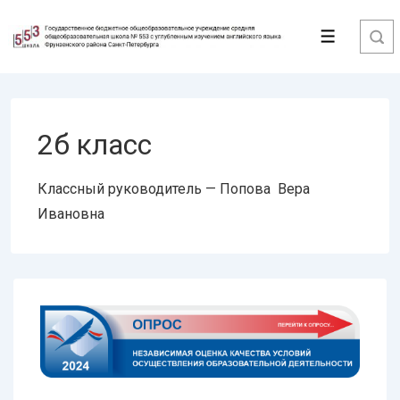
↓
Перейти
Меню
к
основному
содержимому
2б класс
Классный руководитель — Попова Вера
Ивановна