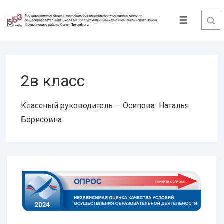
↓
Перейти
Меню
к
основному
содержимому
2в класс
Классный руководитель — Осипова Наталья
Борисовна