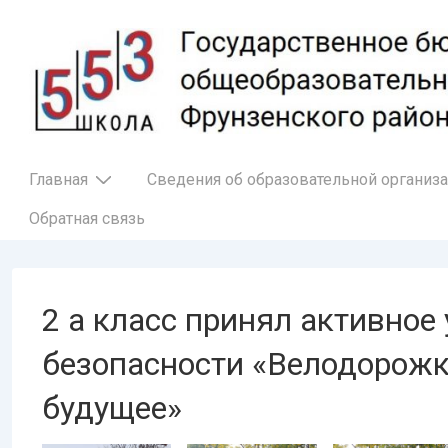
↓
Перейти
к
основному
содержимому
Основная
Главная
Сведения об образовательной организ
навигация
Обратная связь
2 а класс принял активное
безопасности «Велодорожк
будущее»