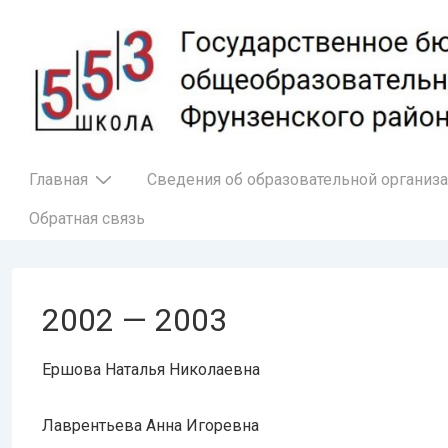
↓
Перейти
к
основному
содержимому
Основная
Главная
Сведения об образовательной организ
навигация
Обратная связь
2002 — 2003
Ершова Наталья Николаевна
Лаврентьева Анна Игоревна