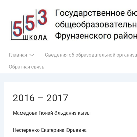
↓
Перейти
к
основному
содержимому
Основная
Главная
Сведения об образовательной организ
навигация
Обратная связь
2016 – 2017
Мамедова Гюнай Эльданиз кызы
Нестеренко Екатерина Юрьевна