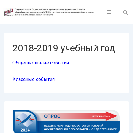
↓
Перейти
Меню
к
основному
содержимому
2018-2019 учебный год
Общешкольные события
Классные события