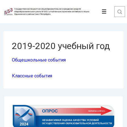
↓
Перейти
Меню
к
основному
содержимому
2019-2020 учебный год
Общешкольные события
Классные события