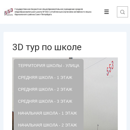
↓
Перейти
Меню
к
основному
содержимому
3D тур по школе