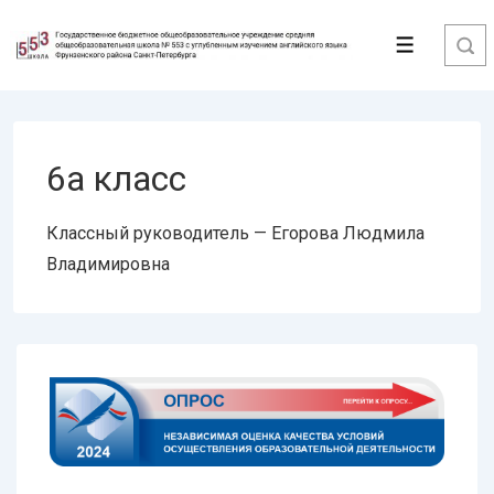
↓
Перейти
Меню
к
основному
содержимому
6а класс
Классный руководитель — Егорова Людмила
Владимировна