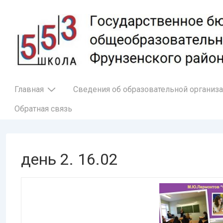
↓
Перейти
к
основному
содержимому
Основная
Главная
Сведения об образовательной организ
навигация
Обратная связь
день 2. 16.02