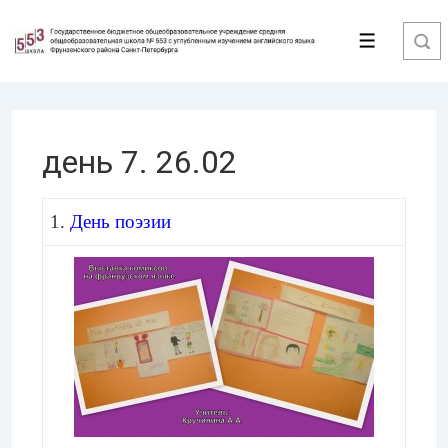
↓
Перейти
Меню
к
основному
содержимому
день 7. 26.02
1.
День поэзии