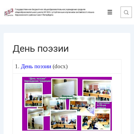
↓
Перейти
Меню
к
основному
содержимому
День поэзии
1.
День поэзии
(docx)