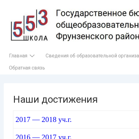
↓
Перейти
к
основному
содержимому
Основная
Главная
Сведения об образовательной организ
навигация
Обратная связь
Наши достижения
2017 — 2018 уч.г.
2016 — 2017 уч.г.