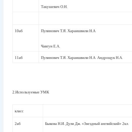
Такушевич О.Н.
10аб
Пулинович Т.Я. Хараишвили Н.А
Чавгун Е.А.
11аб
Пулинович Т.Я. Хараишвили Н.А Андрощук Н.А.
2.Используемые УМК
класс
2аб
Быкова Н.И. Дули Дж. «Звездный английский» 2кл.