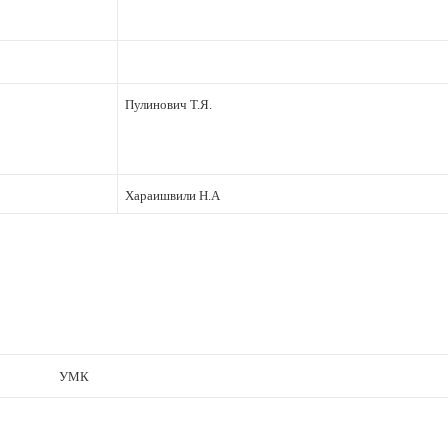
Пулинович Т.Я.
Хараишвили Н.А
УМК