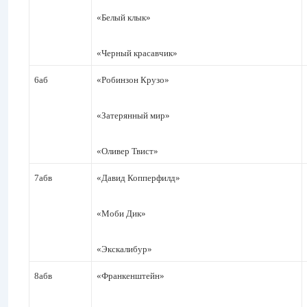
«Белый клык»
«Черный красавчик»
6аб
«Робинзон Крузо»
«Затерянный мир»
«Оливер Твист»
7абв
«Давид Копперфилд»
«Моби Дик»
«Экскалибур»
8абв
«Франкенштейн»