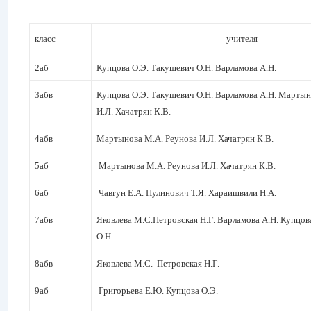
класс
учителя
2аб
Купцова О.Э. Такушевич О.Н. Варламова А.Н.
3абв
Купцова О.Э. Такушевич О.Н. Варламова А.Н. Мартын
И.Л. Хачатрян К.В.
4абв
Мартынова М.А. Реунова И.Л. Хачатрян К.В.
5аб
Мартынова М.А. Реунова И.Л. Хачатрян К.В.
6аб
Чавгун Е.А. Пулинович Т.Я. Хараишвили Н.А.
7абв
Яковлева М.С.Петровская Н.Г. Варламова А.Н. Купцов
О.Н.
8абв
Яковлева М.С. Петровская Н.Г.
9аб
Григорьева Е.Ю. Купцова О.Э.