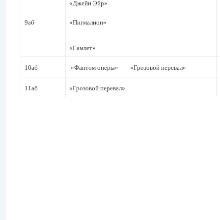
«Джейн Эйр»
9аб
«Пигмалион»
«Гамлет»
10аб
«Фантом оперы» «Грозовой перевал»
11аб
«Грозовой перевал»