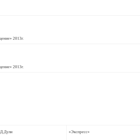
щение» 2013г.
щение» 2013г.
Д.Дули
«Экспресс»