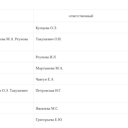
ответственный
Купцова О.Э.
ова М.А. Реунова
Такушевич О.Н.
Реунова И.Л.
Мартынова М.А.
Чавгун Е.А
а О.Э. Такушевич
Петровская Н.Г.
Яковлева М.С.
Григорьева Е.Ю.