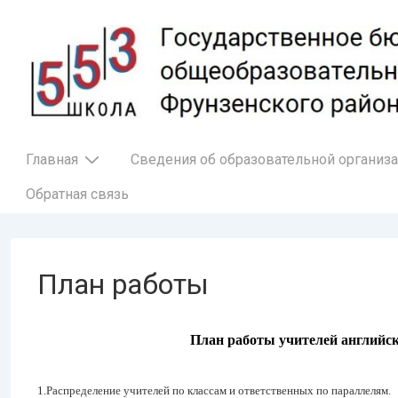
↓
Перейти
к
основному
содержимому
Основная
Главная
Сведения об образовательной организ
навигация
Обратная связь
План работы
План
работы учителей английс
1.Распределение учителей по классам и ответственных по параллелям.