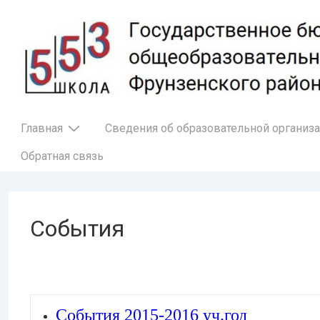
↓
Перейти
к
основному
содержимому
Основная
Главная
Сведения об образовательной организ
навигация
Обратная связь
События
События 2015-2016 уч.год