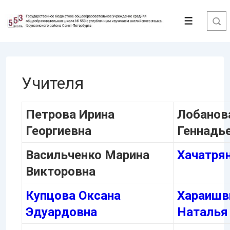
↓
Перейти
Меню
к
основному
содержимому
Учителя
Петрова Ирина
Лобанов
Георгиевна
Геннадь
Васильченко Марина
Хачатрян
Викторовна
Купцова Оксана
Хараишв
Эдуардовна
Наталья