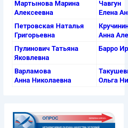
Мартынова Марина
Чавгун
Алексеевна
Елена А
Петровская Наталья
Кручини
Григорьевна
Анна Ал
Пулинович Татьяна
Барро И
Яковлевна
Варламова
Такушев
Анна Николаевна
Ольга Н