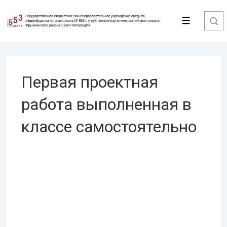
↓
Перейти
Меню
к
основному
содержимому
Первая проектная
работа выполненная в
классе самостоятельно