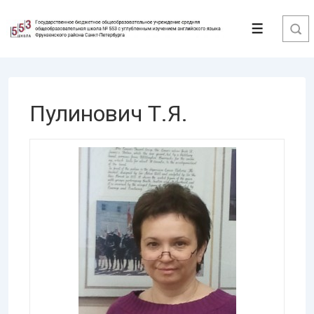
↓
Перейти
Меню
к
основному
содержимому
Пулинович Т.Я.