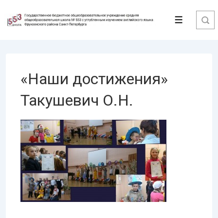
↓
Перейти
Меню
к
основному
содержимому
«Наши достижения»
Такушевич О.Н.