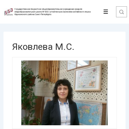
↓
Перейти
Меню
к
основному
содержимому
Яковлева М.С.