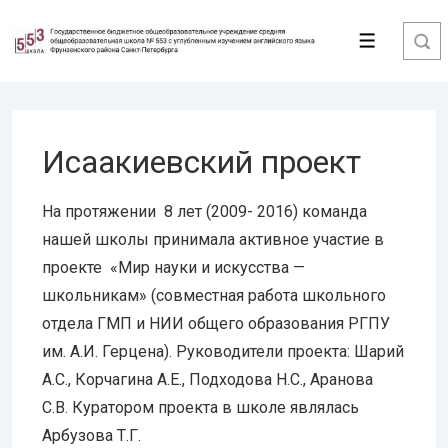
↓
Перейти
Меню
к
основному
содержимому
Исаакиевский проект
На протяжении 8 лет (2009- 2016) команда
нашей школы принимала активное участие в
проекте «Мир науки и искусства —
школьникам» (совместная работа школьного
отдела ГМП и НИИ общего образования РГПУ
им. А.И. Герцена). Руководители проекта: Шарий
А.С., Корчагина А.Е., Подходова Н.С., Аранова
С.В. Куратором проекта в школе являлась
Арбузова Т.Г.