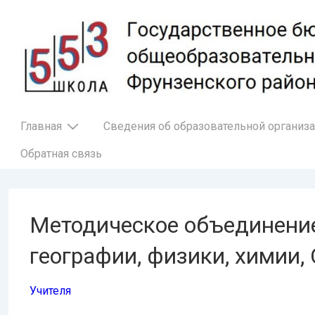
↓
Перейти
к
основному
содержимому
Основная
Главная
Сведения об образовательной организ
навигация
Обратная связь
Методическое объединение
географии, физики, химии,
Учителя