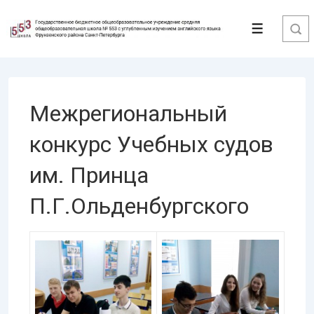
↓
Перейти
Меню
к
основному
содержимому
Межрегиональный
конкурс Учебных судов
им. Принца
П.Г.Ольденбургского