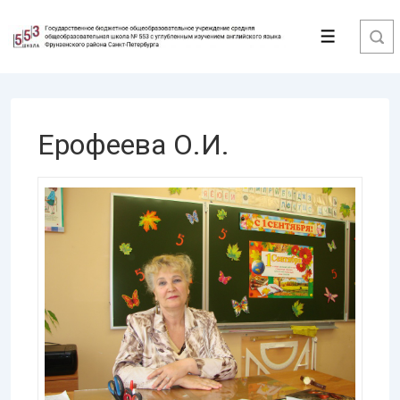
↓
Перейти
Меню
к
основному
содержимому
Ерофеева О.И.