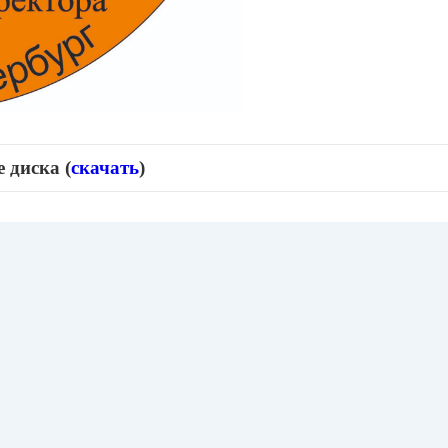
 диска (
скачать
)