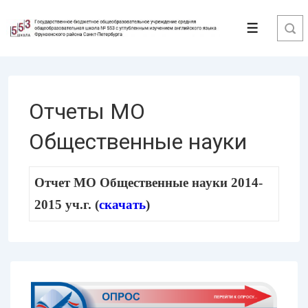
↓
Перейти
Меню
к
основному
содержимому
Отчеты МО
Общественные науки
Отчет МО Общественные науки 2014-
2015 уч.г. (
скачать
)