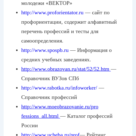
молодежи «ВЕКТОР»
http://www.profo
rientator.ru
— сайт по
профориентации, содержит алфавитный
перечень профессий и тесты для
самоопределения.
http://www.sposp
b.ru
— Информация о
средних учебных заведениях.
http://www.obraz
ovan.ru/stat/52/
52.htm
—
Справочник ВУЗов СПб
http://www.rabot
ka.ru/infoworker
/
—
Справочник профессий
http://www.moeob
razovanie.ru/pro
fessions_all.htm
l
— Каталог профессий
России
http://www.ucheb
a.ru/prof
— Рейтинг