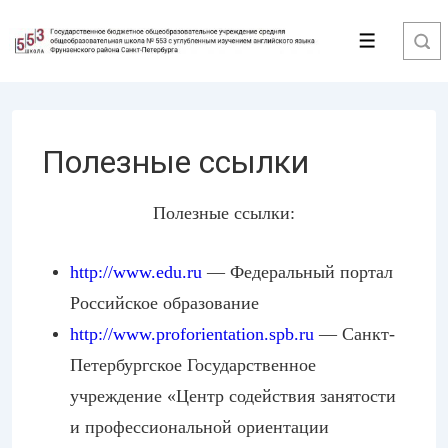
↓
Перейти
Меню
к
основному
содержимому
Полезные ссылки
Полезные ссылки:
http://www.edu.ru
— Федеральный портал
Российское образование
http://www.profo
rientation.spb.r
u
— Санкт-
Петербургс
кое Государственное
учреждение «Центр содействия занятости
и профессиональной ориентации