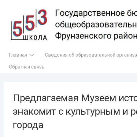
↓
Перейти
к
основному
содержимому
Основная
Главная
Сведения об образовательной организ
навигация
Обратная связь
Предлагаемая Музеем исто
знакомит с культурным и 
города