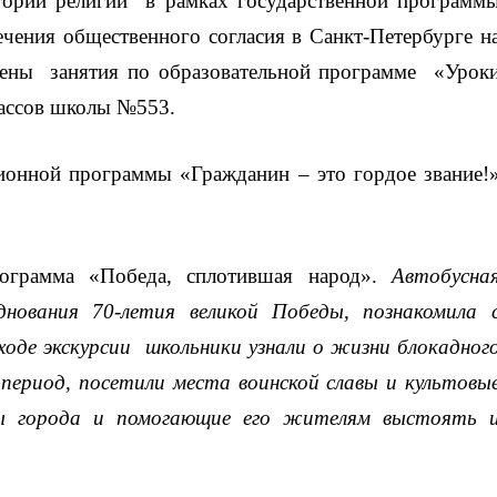
ории религии в рамках государственной программ
чения общественного согласия в Санкт-Петербурге н
ены занятия по образовательной программе «Урок
лассов школы №553.
ионной программы «Гражданин – это гордое звание!
ограмма «Победа, сплотившая народ».
Автобусна
днования 70-летия великой Победы, познакомила 
оде экскурсии школьники узнали о жизни блокадног
период, посетили места воинской славы и культовы
ды города и помогающие его жителям выстоять 