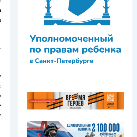
ы
а
и
»
я
с
о
е
и