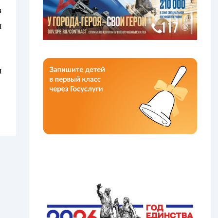
в
м
и