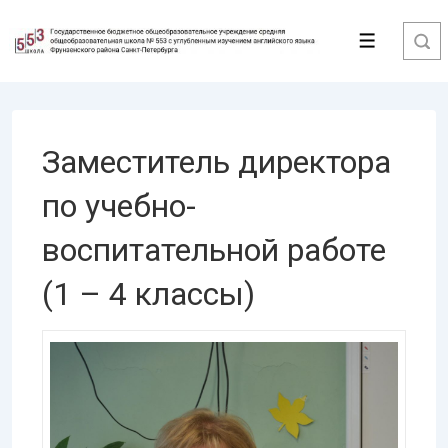
↓
Перейти
Меню
к
основному
содержимому
Заместитель директора
по учебно-
воспитательной работе
(1 – 4 классы)