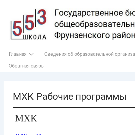
↓
Перейти
к
основному
содержимому
Основная
Главная
Сведения об образовательной организ
навигация
Обратная связь
МХК Рабочие программы
МХК