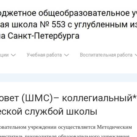
ации
Учебная работа
Воспитательная работа
овет (ШМС)– коллегиальный*
еской службой школы
овательном учреждении осуществляется Методическим
аместитель руководителя образовательного учреждения