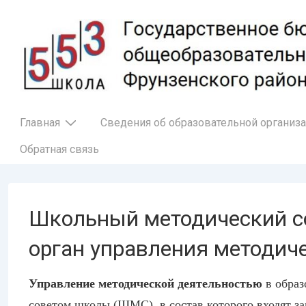
↓
Перейти
к
основному
содержимому
Основная
Главная
Сведения об образовательной организ
навигация
Обратная связь
Школьный методический с
орган управления методич
Управление методической деятельностью
в образ
советом школы (ШМС), в состав которого входят з