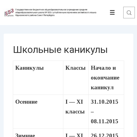
↓
Перейти
Меню
к
основному
содержимому
Школьные каникулы
Каникулы
Классы
Начало и
окончание
каникул
Осенние
I — XI
31.10.2015
классы
–
08.11.2015
Зимние
I — XI
26.12.2015