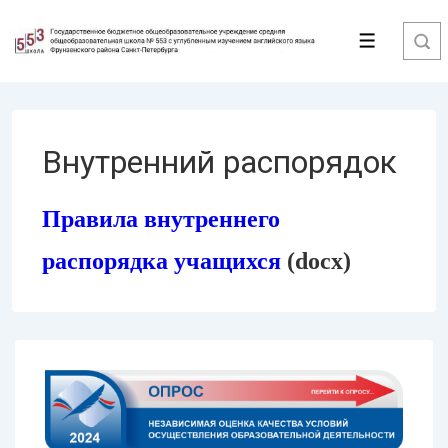
↓
Перейти
Меню
к
основному
содержимому
Внутренний распорядок
Правила внутреннего
распорядка учащихся
(docx)