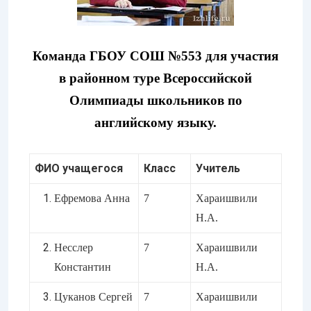
Команда ГБОУ СОШ №553 для участия
в районном туре Всероссийской
Олимпиады школьников по
английскому языку.
ФИО учащегося
Класс
Учитель
Ефремова Анна
7
Хараишвили
Н.А.
Несслер
7
Хараишвили
Константин
Н.А.
Цуканов Сергей
7
Хараишвили