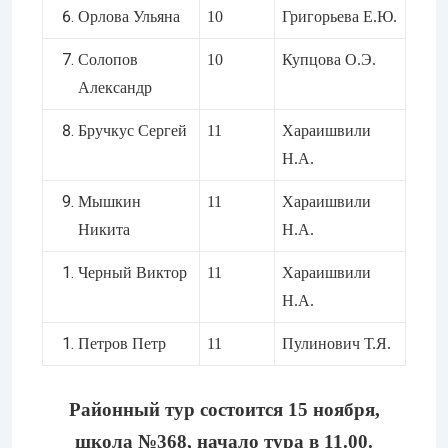
Орлова Ульяна
10
Григорьева Е.Ю.
Солопов
10
Купцова О.Э.
Александр
Бручкус Сергей
11
Хараишвили
Н.А.
Мышкин
11
Хараишвили
Никита
Н.А.
Черный Виктор
11
Хараишвили
Н.А.
Петров Петр
11
Пулинович Т.Я.
Районный тур состоится 15 ноября,
школа №368, начало тура в 11.00.