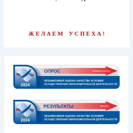
Ж Е Л А Е М У С П Е Х А !