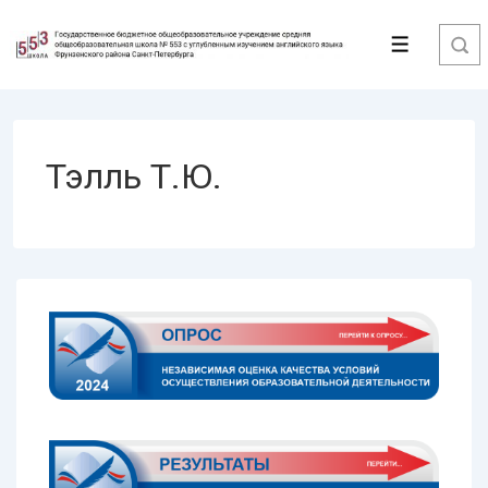
↓
Перейти
Меню
к
основному
содержимому
Тэлль Т.Ю.