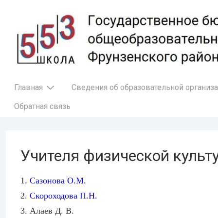
↓
Перейти
к
основному
содержимому
Основная
Главная
Сведения об образовательной организ
навигация
Обратная связь
Учителя физической культу
1.
Сазонова О.М.
2.
Скороходова П.Н.
3. Алаев Д. В.